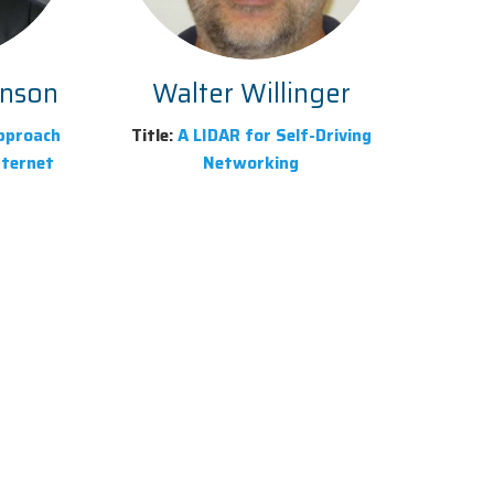
enson
Walter Willinger
pproach
Title:
A LIDAR for Self-Driving
nternet
Networking